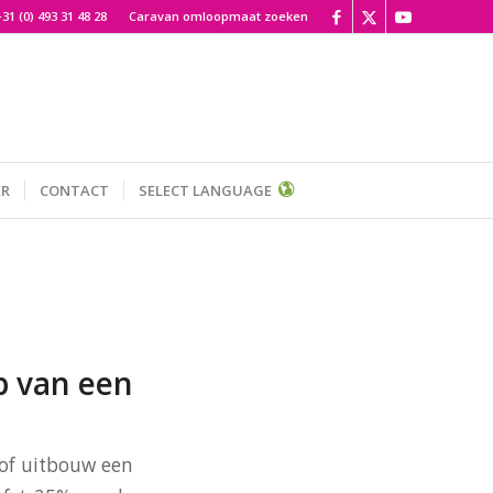
+31 (0) 493 31 48 28
Caravan omloopmaat zoeken
ER
CONTACT
SELECT LANGUAGE
p van een
 of uitbouw een