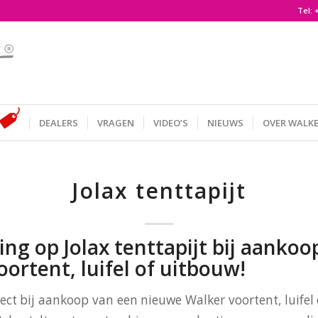
Tel:
DEALERS
VRAGEN
VIDEO’S
NIEUWS
OVER WALK
Jolax tenttapijt
ing op Jolax tenttapijt bij aankoo
ortent, luifel of uitbouw!
ect bij aankoop van een nieuwe Walker voortent, luifel