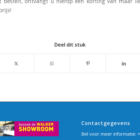
jt bestelt, ontvangt u hierop een korting van maar l
rijs!
Deel dit stuk
Contactgegevens
Bel voor meer informatie:
+