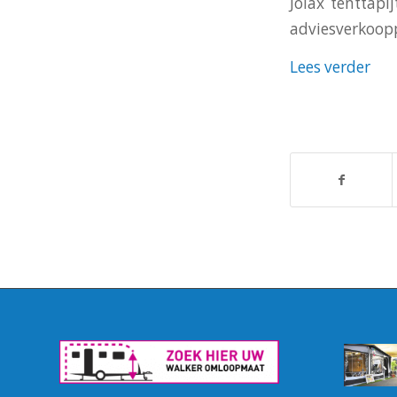
Jolax tenttapi
adviesverkoopp
Lees verder