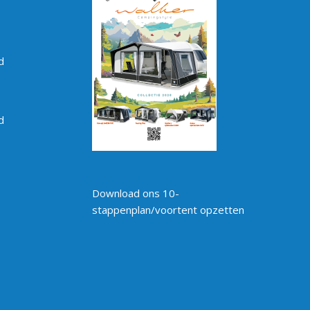
d
d
Download ons 10-
stappenplan/voortent opzetten