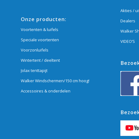
Akties / u
Onze producten:
Dealers
Voortenten & luifels
Walker S
Speciale voortenten
VIDEO’S
Voorzonluifels
Wintertent / deeltent
Bezoek
Jolax tenttapijt
Walker Windschermen/150 cm hoog!
Accessoires & onderdelen
Bezoek