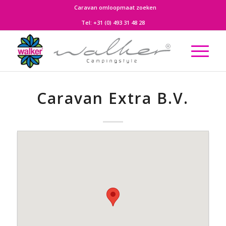
Caravan omloopmaat zoeken
Tel:
+31 (0) 493 31 48 28
Caravan Extra B.V.