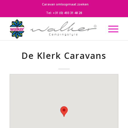
Caravan omloopmaat zoeken
Tel:
+31 (0) 493 31 48 28
De Klerk Caravans