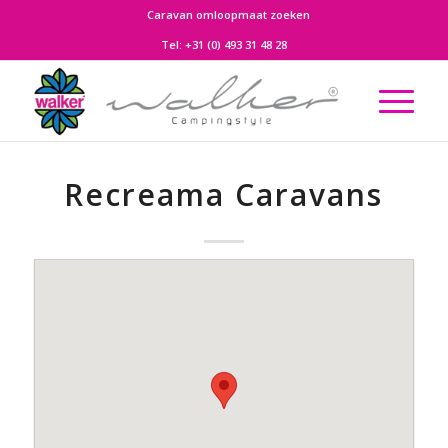
Caravan omloopmaat zoeken
Tel:
+31 (0) 493 31 48 28
Recreama Caravans