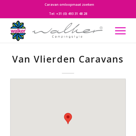
Caravan omloopmaat zoeken
Tel:
+31 (0) 493 31 48 28
Van Vlierden Caravans