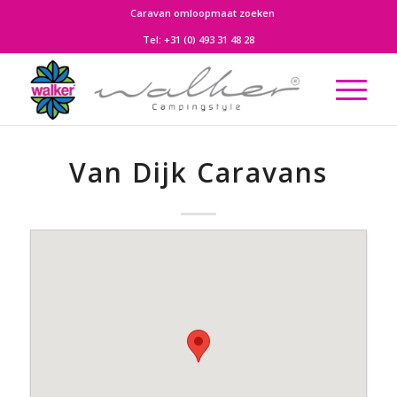
Caravan omloopmaat zoeken
Tel:
+31 (0) 493 31 48 28
Van Dijk Caravans