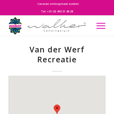
Caravan omloopmaat zoeken
Tel:
+31 (0) 493 31 48 28
Van der Werf
Recreatie