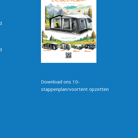
d
d
Download ons 10-
stappenplan/voortent opzetten