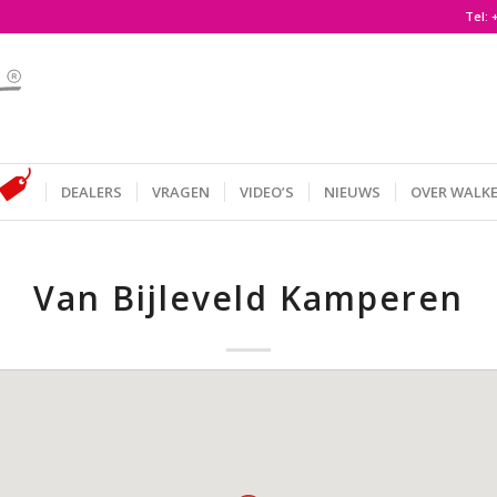
Tel:
DEALERS
VRAGEN
VIDEO’S
NIEUWS
OVER WALK
Van Bijleveld Kamperen