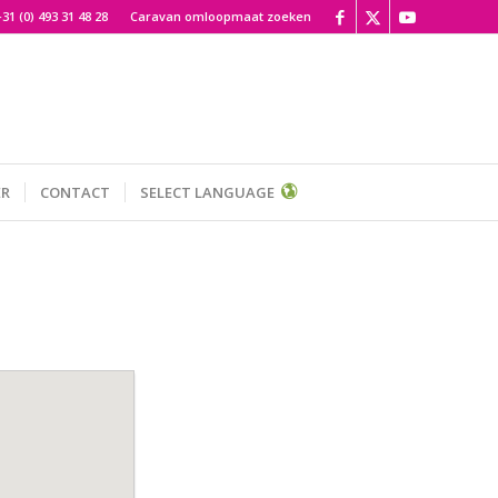
+31 (0) 493 31 48 28
Caravan omloopmaat zoeken
ER
CONTACT
SELECT LANGUAGE