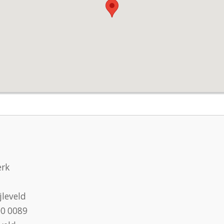
erk
jleveld
00 0089