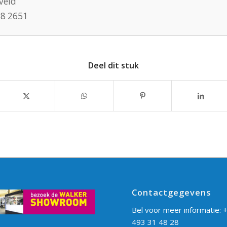
eveld
58 2651
Deel dit stuk
Contactgegevens
Bel voor meer informatie:
+
493 31 48 28