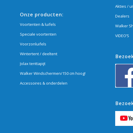
Akties / u
Onze producten:
Dealers
Voortenten & luifels
Walker S
Speciale voortenten
VIDEO’S
Voorzonluifels
Wintertent / deeltent
Bezoek
Jolax tenttapijt
Walker Windschermen/150 cm hoog!
Accessoires & onderdelen
Bezoek