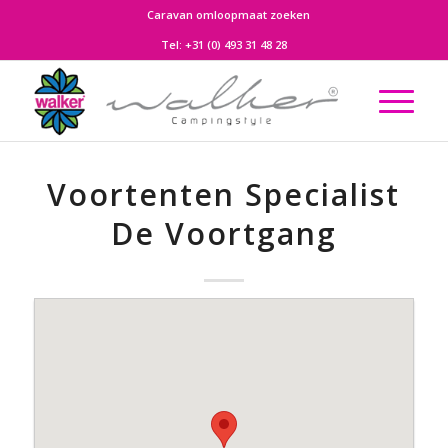
Caravan omloopmaat zoeken
Tel:
+31 (0) 493 31 48 28
Voortenten Specialist
De Voortgang